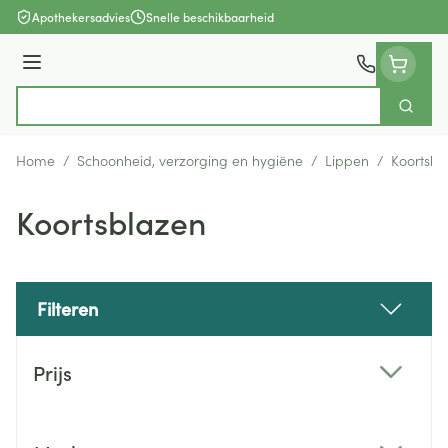
Ga naar de inhoud
Apothekersadvies
Snelle beschikbaarheid
Menu
Zoek
Product, merk, categorie...
Home
/
Schoonheid, verzorging en hygiëne
/
Lippen
/
Koortsbl
Koortsblazen
Filteren
Doorgaan naar productlijst
Prijs
filter