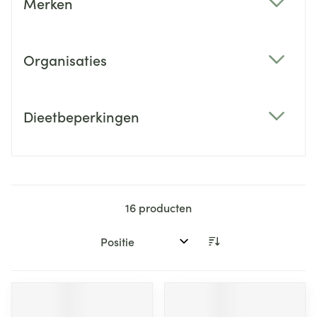
Merken
filter
Organisaties
filter
Dieetbeperkingen
filter
16
producten
Sorteer op: