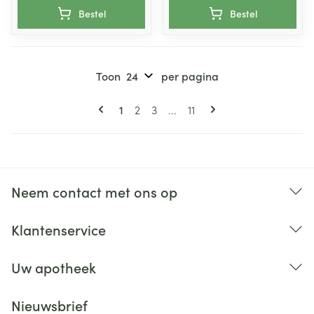
Bestel
Bestel
Toon
per pagina
Pagina's
U lees momenteel pagina
Pagina
Pagina
Pagina
1
2
3
...
11
Neem contact met ons op
Klantenservice
Uw apotheek
Nieuwsbrief