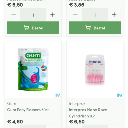
€ 6,50
€ 3,86
Aantal
Aantal
Bestel
Bestel
Gum
Interprox
Gum Easy Flossers 30st
Interprox Nano Roze
Cylindrisch 0.7
€ 4,60
€ 6,50
Aantal
Aantal