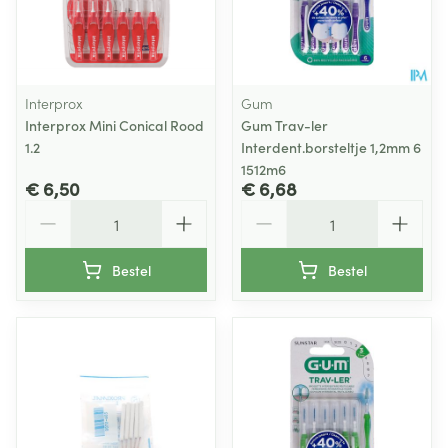
Interprox
Gum
Interprox Mini Conical Rood
Gum Trav-ler
1.2
Interdent.borsteltje 1,2mm 6
1512m6
€ 6,50
€ 6,68
Aantal
Aantal
Bestel
Bestel