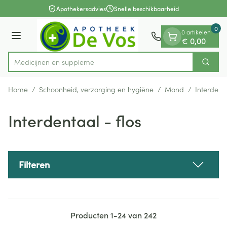
Dia 1 van 1
Ga naar de inhoud
Apothekersadvies
Snelle beschikbaarheid
0
0 artikelen
Menu
€ 0,00
Me
Zoek
Product, merk, categorie...
Home
/
Schoonheid, verzorging en hygiëne
/
Mond
/
Interdenta
Interdentaal - flos
Filteren
Producten
1
-
24
van
242