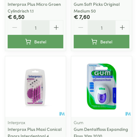
Interprox Plus Micro Groen
Gum Soft Picks Original
Cylindrisch 1.1
Medium 50
€ 6,50
€ 7,60
Aantal
Aantal
Bestel
Bestel
Interprox
Gum
Interprox Plus Maxi Conical
Gum Dentalfloss Expanding
Paars Interdentaal 4
Floss 30m 2030