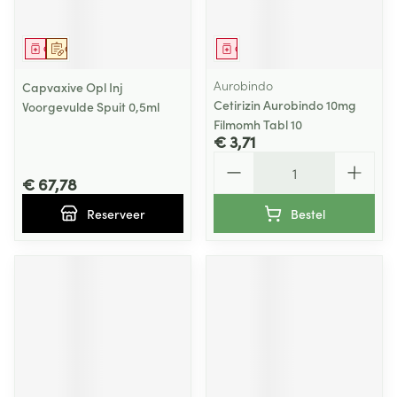
Geneesmiddel
Op voorschrift
Geneesmiddel
Aurobindo
Capvaxive Opl Inj
Cetirizin Aurobindo 10mg
Voorgevulde Spuit 0,5ml
Filmomh Tabl 10
€ 3,71
Aantal
€ 67,78
Reserveer
Bestel