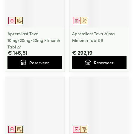
Geneesmiddel
Op voorschrift
Geneesmiddel
Op voorschrift
Apremilast Teva
Apremilast Teva 30mg
10mg/20mg/30mg Filmomh
Filmomh Tabl 56
Tabl 27
€ 146,51
€ 292,19
Reserveer
Reserveer
Geneesmiddel
Op voorschrift
Geneesmiddel
Op voorschrift