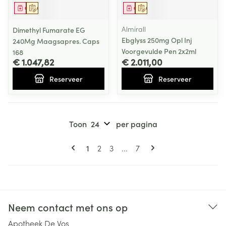
Geneesmiddel
Op voorschrift
Geneesmiddel
Op voorschrift
Almirall
Dimethyl Fumarate EG
Ebglyss 250mg Opl Inj
240Mg Maagsapres. Caps
Voorgevulde Pen 2x2ml
168
€ 1.047,82
€ 2.011,00
Reserveer
Reserveer
Toon
per pagina
Pagina's
U lees momenteel pagina
Pagina
Pagina
Pagina
1
2
3
...
7
Neem contact met ons op
Apotheek De Vos