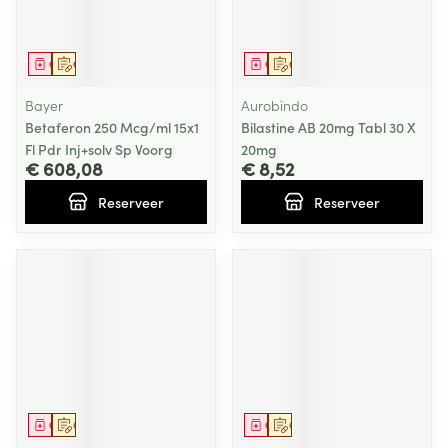
Geneesmiddel
Op voorschrift
Geneesmiddel
Op voorschrift
Bayer
Aurobindo
Betaferon 250 Mcg/ml 15x1
Bilastine AB 20mg Tabl 30 X
Fl Pdr Inj+solv Sp Voorg
20mg
€ 608,08
€ 8,52
Reserveer
Reserveer
Geneesmiddel
Op voorschrift
Geneesmiddel
Op voorschrift