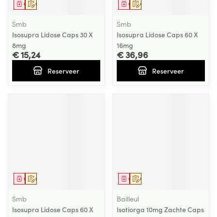
Geneesmiddel
Op voorschrift
Geneesmiddel
Op voorschrift
Smb
Smb
Isosupra Lidose Caps 30 X
Isosupra Lidose Caps 60 X
8mg
16mg
€ 15,24
€ 36,96
Reserveer
Reserveer
Geneesmiddel
Op voorschrift
Geneesmiddel
Op voorschrift
Smb
Bailleul
Isosupra Lidose Caps 60 X
Isotiorga 10mg Zachte Caps