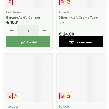
Geneesmiddel
Geneesmiddel
Op voorschrift
Galderma
Takeda
Benzac Ac 5% Gel 40g
Differin 0,1 % Creme Tube
€ 10,11
60g
Aantal
€ 24,00
Bestel
Reserveer
Geneesmiddel
Op voorschrift
Geneesmiddel
Op voorschrift
Takeda
Takeda