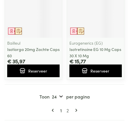
Geneesmiddel
Op voorschrift
Geneesmiddel
Op voorschrift
Bailleul
Eurogenerics (EG)
Isotiorga 20mg Zachte Caps
Isotretinoine EG 10 Mg Caps
60
30 X 10 Mg
€ 35,97
€ 15,77
Reserveer
Reserveer
Toon
per pagina
Pagina's
U lees momenteel pagina
Pagina
1
2