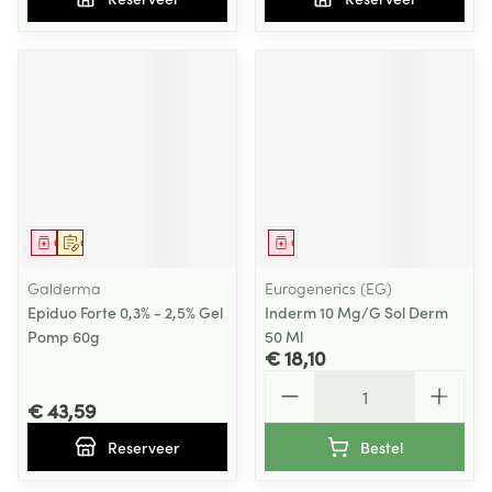
Geneesmiddel
Op voorschrift
Geneesmiddel
Galderma
Eurogenerics (EG)
Epiduo Forte 0,3% - 2,5% Gel
Inderm 10 Mg/G Sol Derm
Pomp 60g
50 Ml
€ 18,10
Aantal
€ 43,59
Reserveer
Bestel