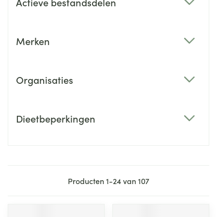
Actieve bestandsdelen
filter
Merken
filter
Organisaties
filter
Dieetbeperkingen
filter
Producten
1
-
24
van
107