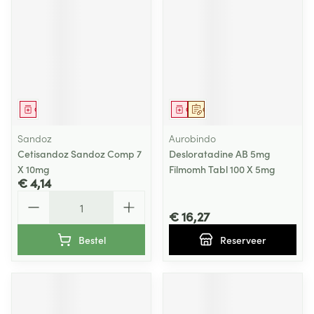
Geneesmiddel
Geneesmiddel
Op voorschrift
Sandoz
Aurobindo
Cetisandoz Sandoz Comp 7
Desloratadine AB 5mg
X 10mg
Filmomh Tabl 100 X 5mg
€ 4,14
Aantal
€ 16,27
Bestel
Reserveer