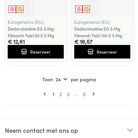
Geneesmiddel
Op voorschrift
Geneesmiddel
Op voorschrift
Eurogenerics (EG)
Eurogenerics (EG)
Desloratadine EG 5 Mg
Desloratadine EG 5 Mg
Filmomh Tabl 50 X 5 Mg
Filmomh Tabl 100 X 5 Mg
€ 12,61
€ 16,57
Reserveer
Reserveer
Toon
per pagina
Pagina's
U lees momenteel pagina
Pagina
Pagina
Pagina
1
2
3
...
5
Neem contact met ons op