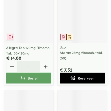
Geneesmiddel
Geneesmiddel
Op voorschrift
Ucb
Allegra Tab 120mg Filmomh
Atarax 25mg filmomh. tabl.
Tabl 30x120mg
€ 14,88
(50)
Aantal
€ 7,52
Bestel
Reserveer