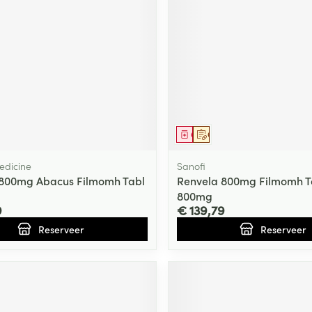
middel
voorschrift
Geneesmiddel
Op voorschrift
edicine
Sanofi
 800mg Abacus Filmomh Tabl
Renvela 800mg Filmomh Ta
800mg
9
€ 139,79
Reserveer
Reserveer