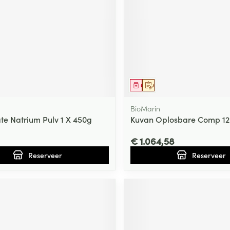
ging
Supplementen
Insectenwe
Mondmaskers
middelen
ssen
 -
id
d
middel
voorschrift
Geneesmiddel
Op voorschrift
BioMarin
te Natrium Pulv 1 X 450g
Kuvan Oplosbare Comp 12
€ 1.064,58
Reserveer
Reserveer
Zelfbruiner
Scheren