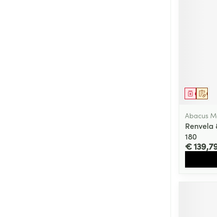
Genees
Op 
Abacus M
Renvela
180
€ 139,7