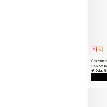
Genees
Op 
Saxenda 
Pen 5x3
€ 244,9