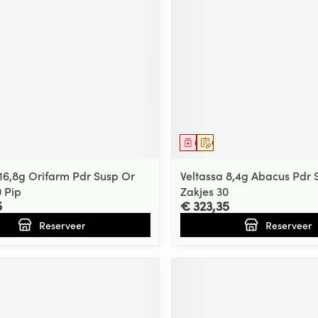
middel
voorschrift
Geneesmiddel
Op voorschrift
 16,8g Orifarm Pdr Susp Or
Veltassa 8,4g Abacus Pdr 
0 Pip
Zakjes 30
5
€ 323,35
Reserveer
Reserveer