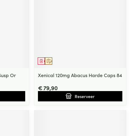
Geneesmiddel
Op voorschrift
Susp Or
Xenical 120mg Abacus Harde Caps 84
€ 79,90
Reserveer