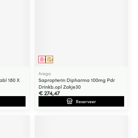
Geneesmiddel
Op voorschrift
Arega
bl 180 X
Sapropterin Dipharma 100mg Pdr
Drinkb.opl Zakje30
€ 274,47
Reserveer