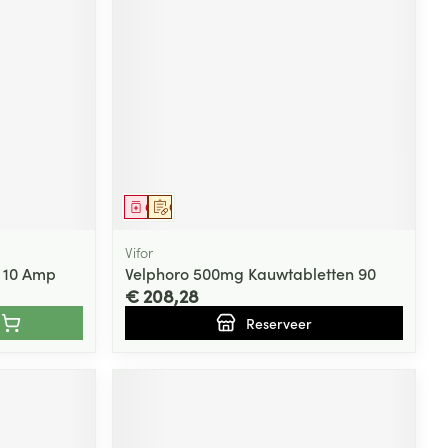
Geneesmiddel
Op voorschrift
Vifor
% 10 Amp
Velphoro 500mg Kauwtabletten 90
€ 208,28
Reserveer