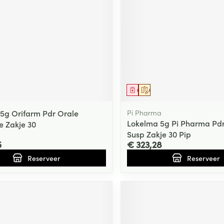
middel
voorschrift
Geneesmiddel
Op voorschrift
5g Orifarm Pdr Orale
Pi Pharma
Lokelma 5g Pi Pharma Pdr
e Zakje 30
Susp Zakje 30 Pip
5
€ 323,28
Reserveer
Reserveer