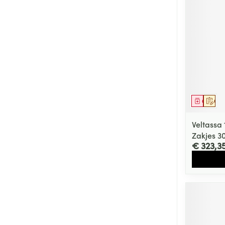
Genees
Op 
Veltassa
Zakjes 3
€ 323,3