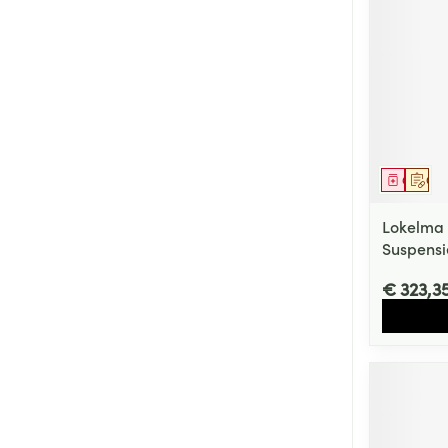
Genees
Op 
Lokelma 
Suspensi
€ 323,3