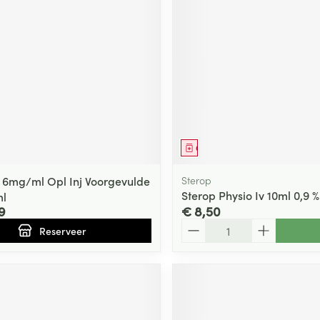
middel
voorschrift
Geneesmiddel
6mg/ml Opl Inj Voorgevulde
Sterop
Sterop Physio Iv 10ml 0,9 
ml
9
€ 8,50
Aantal
Reserveer