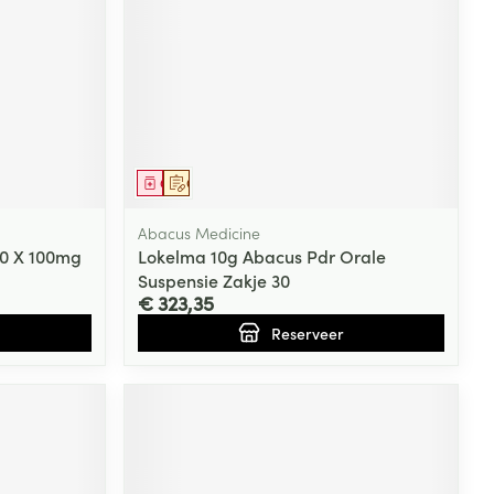
rende
Parfums en
geurproducten
Geneesmiddel
Op voorschrift
Abacus Medicine
0 X 100mg
Lokelma 10g Abacus Pdr Orale
Suspensie Zakje 30
€ 323,35
Reserveer
CBD