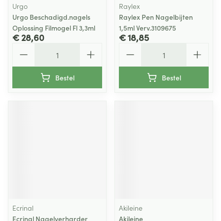
Urgo
Raylex
Urgo Beschadigd.nagels
Raylex Pen Nagelbijten
Oplossing Filmogel Fl 3,3ml
1,5ml Verv.3109675
€ 28,60
€ 18,85
Aantal
Aantal
Bestel
Bestel
Ecrinal
Akileine
Ecrinal Nagelverharder
Akileine