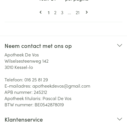
Pagina's
U lees momenteel pagina
Pagina
Pagina
Pagina
1
2
3
...
21
Neem contact met ons op
Apotheek De Vos
Wilselsesteenweg 142
3010
Kessel-lo
Telefoon:
016 25 81 29
E-mailadres:
apotheekdevos@
gmail.com
APB nummer:
245212
Apotheek titularis:
Pascal De Vos
BTW nummer:
BE0542878019
Klantenservice