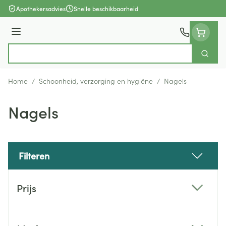
Ga naar de inhoud
Apothekersadvies
Snelle beschikbaarheid
Menu
Zoek
Product, merk, categorie...
Home
/
Schoonheid, verzorging en hygiëne
/
Nagels
Nagels
Filteren
Doorgaan naar productlijst
Prijs
filter