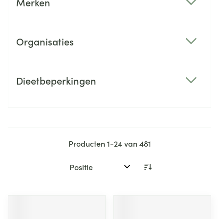
Merken
filter
Organisaties
filter
Dieetbeperkingen
filter
Producten
1
-
24
van
481
Sorteer op: