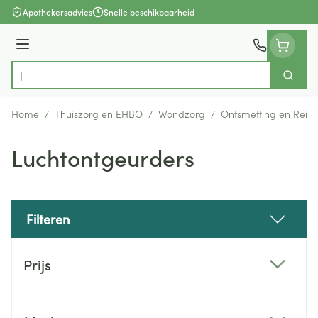
Ga naar de inhoud
Apothekersadvies
Snelle beschikbaarheid
Menu
Zoek
Product, merk, categorie...
Home
/
Thuiszorg en EHBO
/
Wondzorg
/
Ontsmetting en Reini
Luchtontgeurders
Filteren
Doorgaan naar productlijst
Prijs
filter