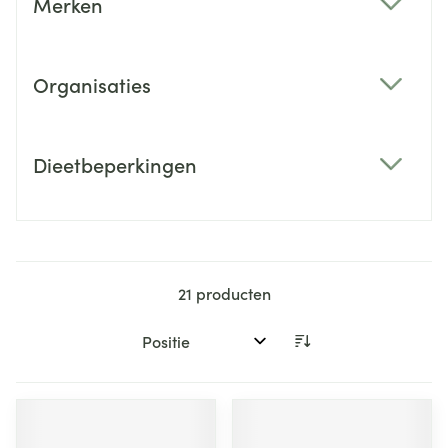
Merken
filter
Organisaties
filter
Dieetbeperkingen
filter
21
producten
Sorteer op: