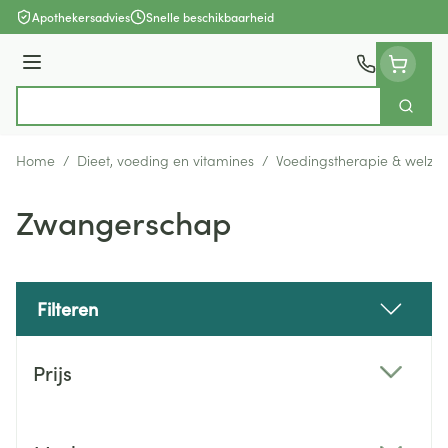
Ga naar de inhoud
Apothekersadvies
Snelle beschikbaarheid
Menu
Zoek
Product, merk, categorie...
Home
/
Dieet, voeding en vitamines
/
Voedingstherapie & welzijn
Zwangerschap
Filteren
Doorgaan naar productlijst
Prijs
filter