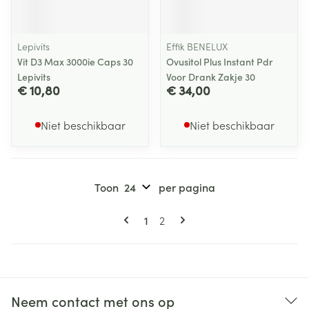
Lepivits
Effik BENELUX
Vit D3 Max 3000ie Caps 30
Ovusitol Plus Instant Pdr
Lepivits
Voor Drank Zakje 30
€ 10,80
€ 34,00
Niet beschikbaar
Niet beschikbaar
Toon
per pagina
Pagina's
U lees momenteel pagina
Pagina
1
2
Neem contact met ons op