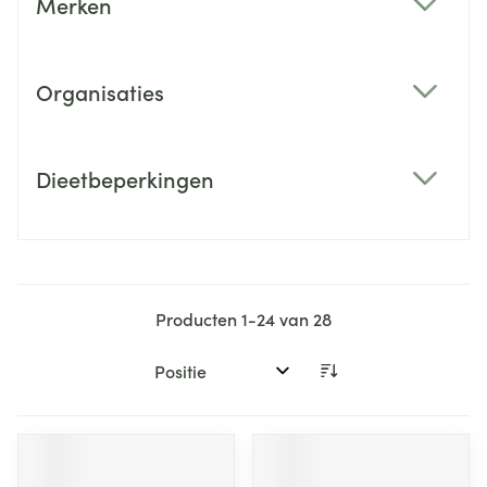
Merken
filter
Organisaties
filter
Dieetbeperkingen
filter
Producten
1
-
24
van
28
Sorteer op: