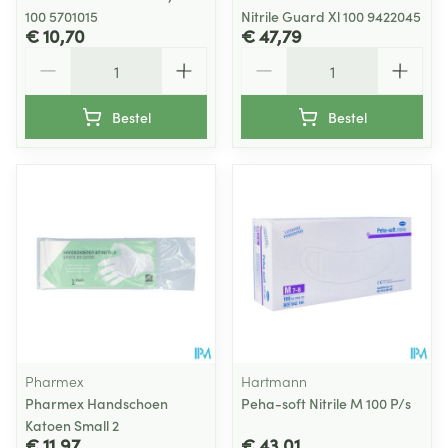
100 5701015
Nitrile Guard Xl 100 9422045
€ 10,70
€ 47,79
Aantal
Aantal
Bestel
Bestel
Pharmex
Hartmann
Pharmex Handschoen
Peha-soft Nitrile M 100 P/s
Katoen Small 2
€ 11,97
€ 43,01