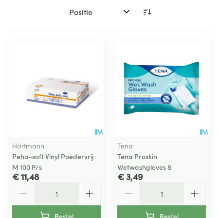
Sorteer op:
Hartmann
Tena
Peha-soft Vinyl Poedervrij
Tena Proskin
M 100 P/s
Wetwashgloves 8
€ 11,48
€ 3,49
Aantal
Aantal
Bestel
Bestel