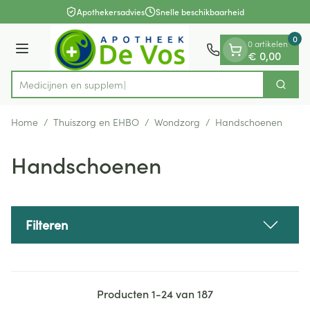
Dia 1 van 1
Ga naar de inhoud
Apothekersadvies
Snelle beschikbaarheid
0
0 artikelen
Menu
€ 0,00
Me
Zoek
Product, merk, categorie...
Home
/
Thuiszorg en EHBO
/
Wondzorg
/
Handschoenen
Handschoenen
Filteren
Producten
1
-
24
van
187