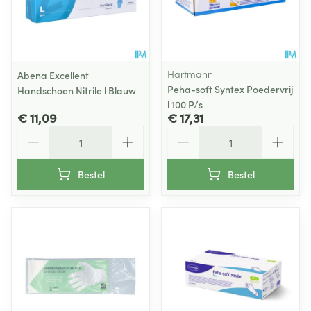
Hartmann
Abena Excellent
Peha-soft Syntex Poedervrij
Handschoen Nitrile l Blauw
l 100 P/s
€ 11,09
€ 17,31
Aantal
Aantal
Bestel
Bestel