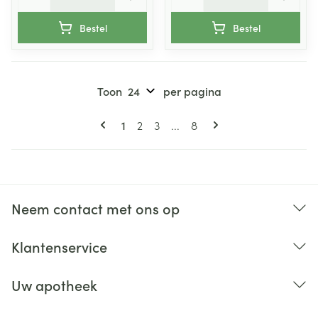
Bestel
Bestel
Toon
per pagina
Pagina's
U lees momenteel pagina
Pagina
Pagina
Pagina
1
2
3
...
8
Neem contact met ons op
Klantenservice
Uw apotheek