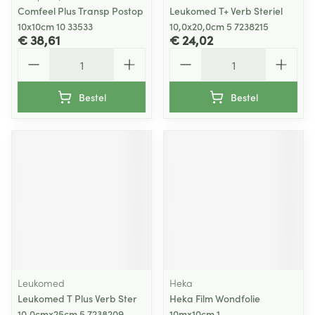
Comfeel Plus Transp Postop
Leukomed T+ Verb Steriel
10x10cm 10 33533
10,0x20,0cm 5 7238215
€ 38,61
€ 24,02
Aantal
Aantal
Bestel
Bestel
Leukomed
Heka
Leukomed T Plus Verb Ster
Heka Film Wondfolie
10,0cmx25cm 5 7238209
10mx10cm 1