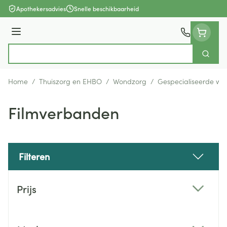
Ga naar de inhoud
Apothekersadvies
Snelle beschikbaarheid
Menu
Zoek
Product, merk, categorie...
Home
/
Thuiszorg en EHBO
/
Wondzorg
/
Gespecialiseerde wo
Filmverbanden
Filteren
Doorgaan naar productlijst
Prijs
filter