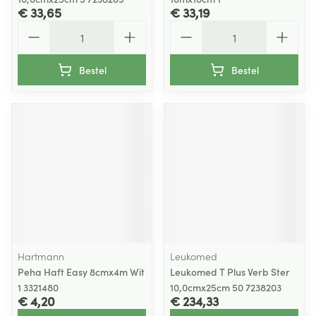
€ 33,65
€ 33,19
Aantal
Aantal
Bestel
Bestel
Hartmann
Leukomed
Peha Haft Easy 8cmx4m Wit
Leukomed T Plus Verb Ster
1 3321480
10,0cmx25cm 50 7238203
€ 4,20
€ 234,33