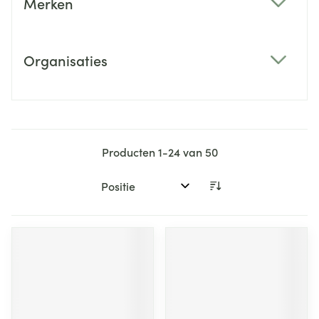
Merken
filter
Organisaties
filter
Producten
1
-
24
van
50
Sorteer op: