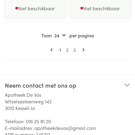
Niet beschikbaar
Niet beschikbaar
Toon
per pagina
Pagina's
U lees momenteel pagina
Pagina
Pagina
1
2
3
Neem contact met ons op
Apotheek De Vos
Wilselsesteenweg 142
3010
Kessel-lo
Telefoon:
016 25 81 29
E-mailadres:
apotheekdevos@
gmail.com
APB nummer:
245212