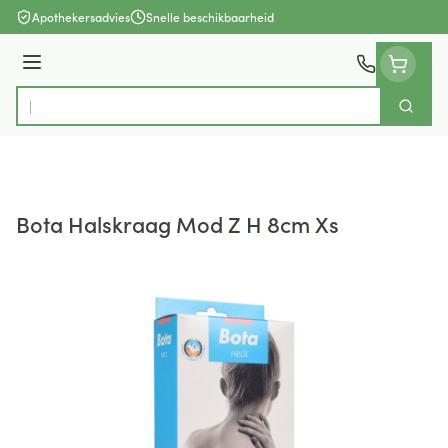
Ga naar de inhoud
Apothekersadvies
Snelle beschikbaarheid
Menu
Zoek
Product, merk, categorie...
Bota Halskraag Mod Z H 8cm Xs