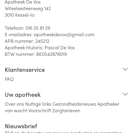
Apotheek De Vos
Wilselsesteenweg 142
3010
Kessel-lo
Telefoon:
016 25 81 29
E-mailadres:
apotheekdevos@
gmail.com
APB nummer:
245212
Apotheek titularis:
Pascal De Vos
BTW nummer:
BE0542878019
Klantenservice
FAQ
Uw apotheek
Over ons
Nuttige links
Gezondheidsnieuws
Apotheker
van wacht
Voorschrift
Zorgtarieven
Nieuwsbrief
Blijf op de hoogte van nieuwe producten en promoties