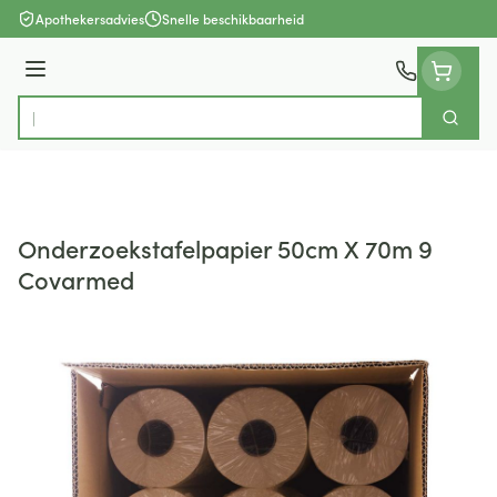
Ga naar de inhoud
Apothekersadvies
Snelle beschikbaarheid
Menu
Zoek
Product, merk, categorie...
Onderzoekstafelpapier 50cm X 70m 9
Covarmed