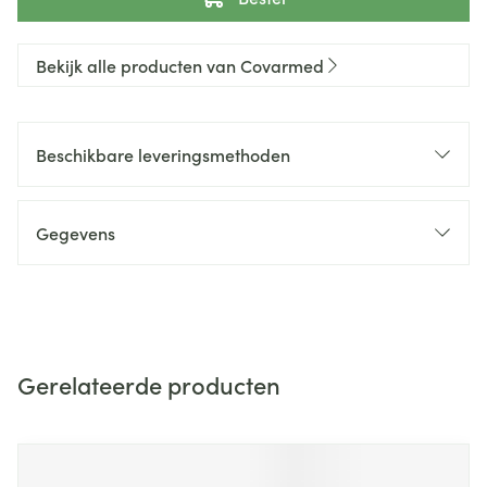
Bekijk alle producten van Covarmed
Beschikbare leveringsmethoden
Gegevens
Gerelateerde producten
Navigeren door de elementen van de carrousel is mogelijk m
Druk om carrousel over te slaan
Druk op om naar carrouselnavigatie te gaan