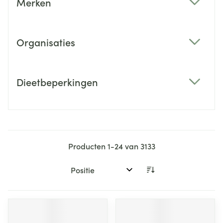
Merken
filter
Organisaties
filter
Dieetbeperkingen
filter
Producten
1
-
24
van
3133
Sorteer op: