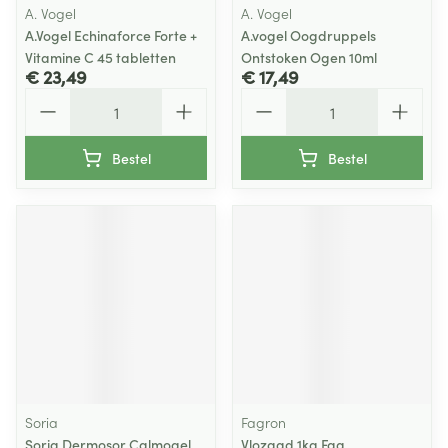
A. Vogel
A. Vogel
A.Vogel Echinaforce Forte +
A.vogel Oogdruppels
Vitamine C 45 tabletten
Ontstoken Ogen 10ml
€ 23,49
€ 17,49
Aantal
Aantal
Bestel
Bestel
Soria
Fagron
Soria Dermosor Calmogel
Vlozaad 1kg Fag