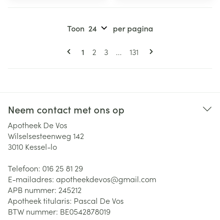
Toon
per pagina
Pagina's
U lees momenteel pagina
Pagina
Pagina
Pagina
1
2
3
...
131
Neem contact met ons op
Apotheek De Vos
Wilselsesteenweg 142
3010
Kessel-lo
Telefoon:
016 25 81 29
E-mailadres:
apotheekdevos@
gmail.com
APB nummer:
245212
Apotheek titularis:
Pascal De Vos
BTW nummer:
BE0542878019