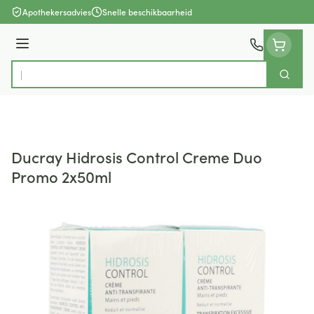
Ga naar de inhoud
Apothekersadvies
Snelle beschikbaarheid
Menu
Zoek
Product, merk, categorie...
Ducray Hidrosis Control Creme Duo
Promo 2x50ml