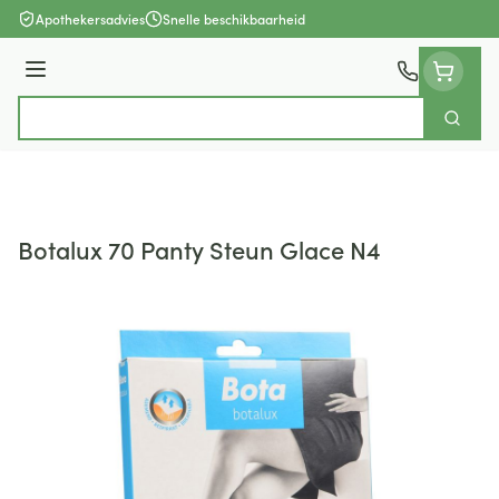
Ga naar de inhoud
Apothekersadvies
Snelle beschikbaarheid
Menu
Zoek
Product, merk, categorie...
Botalux 70 Panty Steun Glace N4