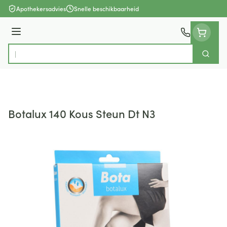
Ga naar de inhoud
Apothekersadvies
Snelle beschikbaarheid
Menu
Zoek
Product, merk, categorie...
Botalux 140 Kous Steun Dt N3