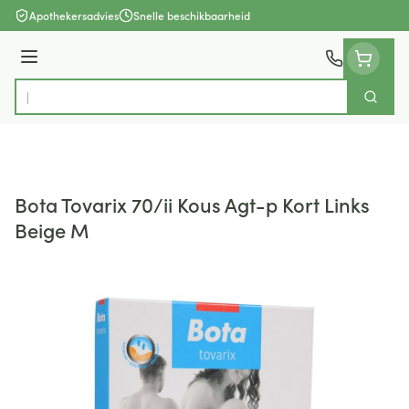
Ga naar de inhoud
Apothekersadvies
Snelle beschikbaarheid
Menu
Zoek
Product, merk, categorie...
Bota Tovarix 70/ii Kous Agt-p Kort Links
Beige M