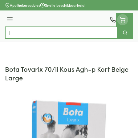
Ga naar de inhoud
Apothekersadvies
Snelle beschikbaarheid
Menu
Zoek
Product, merk, categorie...
Bota Tovarix 70/ii Kous Agh-p Kort Beige
Large