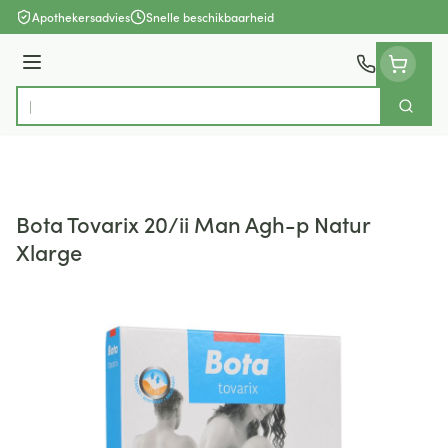
Ga naar de inhoud
Apothekersadvies
Snelle beschikbaarheid
Menu
Zoek
Product, merk, categorie...
Bota Tovarix 20/ii Man Agh-p Natur
Xlarge