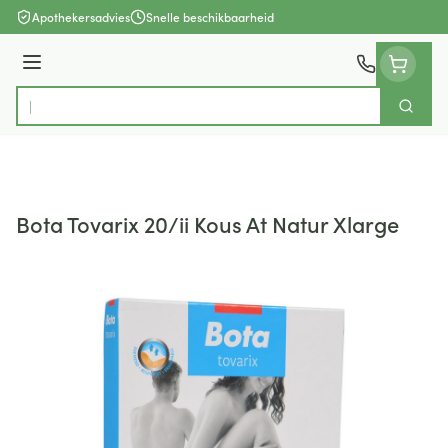
Ga naar de inhoud
Apothekersadvies
Snelle beschikbaarheid
Menu
Zoek
Product, merk, categorie...
Bota Tovarix 20/ii Kous At Natur Xlarge