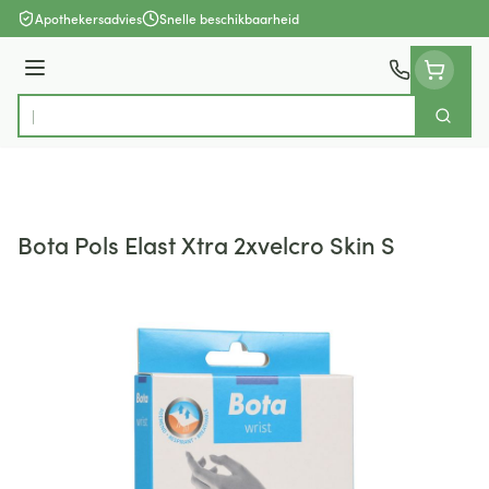
Ga naar de inhoud
Apothekersadvies
Snelle beschikbaarheid
Menu
Zoek
Product, merk, categorie...
Bota Pols Elast Xtra 2xvelcro Skin S