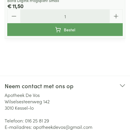
Bota Digifix Frogsplint Small
€ 11,50
Aantal
Bestel
Neem contact met ons op
Apotheek De Vos
Wilselsesteenweg 142
3010
Kessel-lo
Telefoon:
016 25 81 29
E-mailadres:
apotheekdevos@
gmail.com