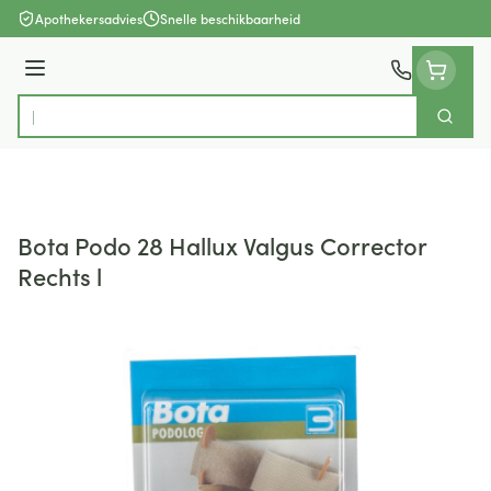
Ga naar de inhoud
Apothekersadvies
Snelle beschikbaarheid
Menu
Zoek
Product, merk, categorie...
Bota Podo 28 Hallux Valgus Corrector
Rechts l