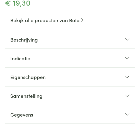
€ 19,30
Bekijk alle producten van Bota
Beschrijving
Indicatie
Eigenschappen
Anatomische pasvorm
Stevig, huidvriendelijk gebreid materiaal
Samenstelling
Zonder naad
Gegevens
CNK
1556950