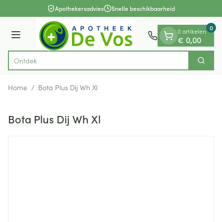
Dia 1 van 1
Ga naar de inhoud
Apothekersadvies
Snelle beschikbaarheid
0
0 artikelen
Menu
€ 0,00
Zoek
Product, merk, categorie...
Home
/
Bota Plus Dij Wh Xl
Bota Plus Dij Wh Xl