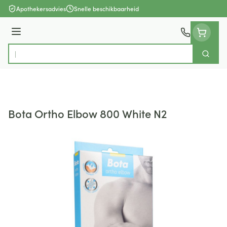
Ga naar de inhoud
Apothekersadvies
Snelle beschikbaarheid
Menu
Zoek
Product, merk, categorie...
Bota Ortho Elbow 800 White N2