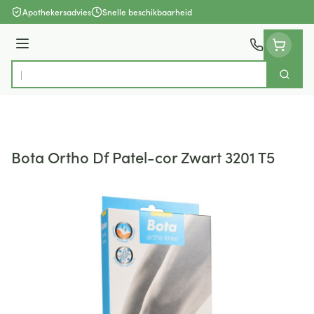
Ga naar de inhoud
Apothekersadvies
Snelle beschikbaarheid
Menu
Zoek
Product, merk, categorie...
Bota Ortho Df Patel-cor Zwart 3201 T5