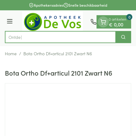
Dia 1 van 1
Ga naar de inhoud
Apothekersadvies
Snelle beschikbaarheid
0
0 artikelen
Menu
€ 0,00
Zoek
Product, merk, categorie...
Home
/
Bota Ortho Df+articul 2101 Zwart N6
Bota Ortho Df+articul 2101 Zwart N6