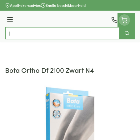
Ga naar de inhoud
Apothekersadvies
Snelle beschikbaarheid
Menu
Zoek
Product, merk, categorie...
Bota Ortho Df 2100 Zwart N4