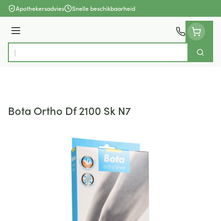
Ga naar de inhoud
Apothekersadvies
Snelle beschikbaarheid
Menu
Zoek
Product, merk, categorie...
Bota Ortho Df 2100 Sk N7