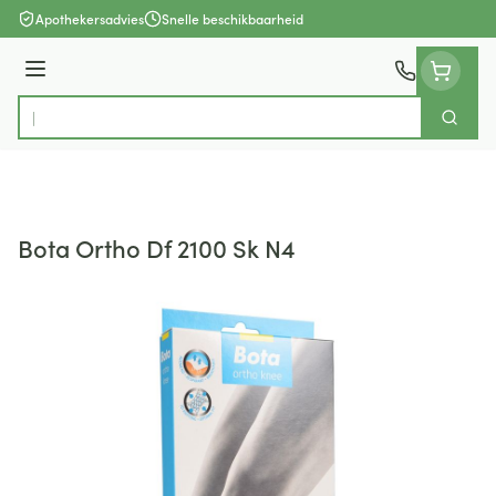
Ga naar de inhoud
Apothekersadvies
Snelle beschikbaarheid
Menu
Zoek
Product, merk, categorie...
Bota Ortho Df 2100 Sk N4