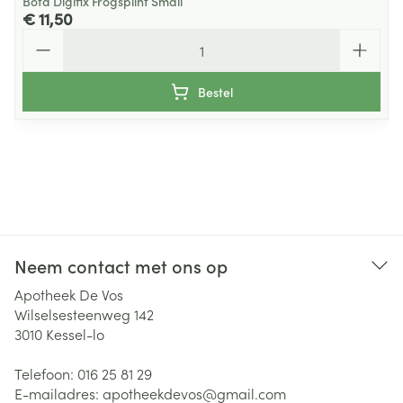
Bota Digifix Frogsplint Small
€ 11,50
Aantal
Bestel
Neem contact met ons op
Apotheek De Vos
Wilselsesteenweg 142
3010
Kessel-lo
Telefoon:
016 25 81 29
E-mailadres:
apotheekdevos@
gmail.com