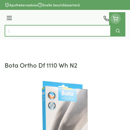
Ga naar de inhoud
Apothekersadvies
Snelle beschikbaarheid
Menu
Zoek
Product, merk, categorie...
Bota Ortho Df 1110 Wh N2