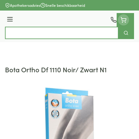
Ga naar de inhoud
Apothekersadvies
Snelle beschikbaarheid
Menu
Zoek
Product, merk, categorie...
Bota Ortho Df 1110 Noir/ Zwart N1