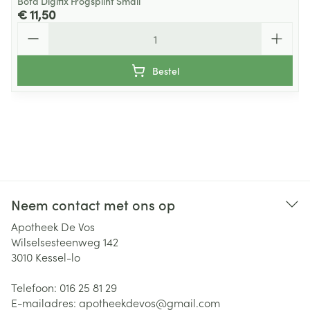
Bota Digifix Frogsplint Small
€ 11,50
Aantal
Bestel
Neem contact met ons op
Apotheek De Vos
Wilselsesteenweg 142
3010
Kessel-lo
Telefoon:
016 25 81 29
E-mailadres:
apotheekdevos@
gmail.com