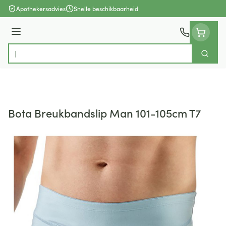
Ga naar de inhoud
Apothekersadvies
Snelle beschikbaarheid
Menu
Zoek
Product, merk, categorie...
Bota Breukbandslip Man 101-105cm T7