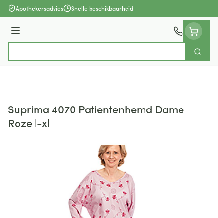
Ga naar de inhoud
Apothekersadvies
Snelle beschikbaarheid
Menu
Zoek
Product, merk, categorie...
Suprima 4070 Patientenhemd Dame
Roze l-xl