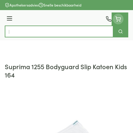
Ga naar de inhoud
Apothekersadvies
Snelle beschikbaarheid
Menu
Zoek
Product, merk, categorie...
Suprima 1255 Bodyguard Slip Katoen Kids
164