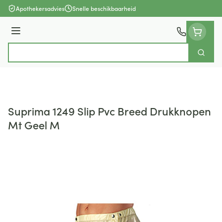
Ga naar de inhoud
Apothekersadvies
Snelle beschikbaarheid
Menu
Zoek
Product, merk, categorie...
Suprima 1249 Slip Pvc Breed Drukknopen
Mt Geel M