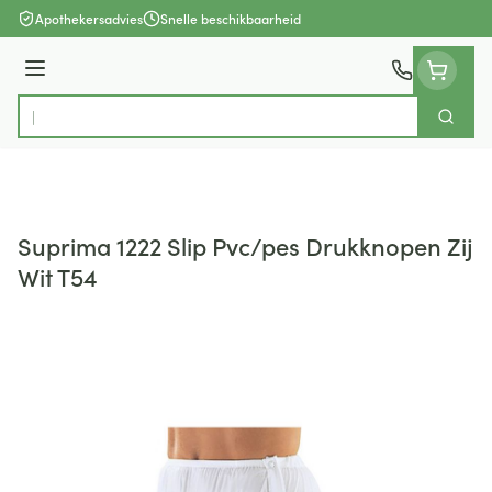
Ga naar de inhoud
Apothekersadvies
Snelle beschikbaarheid
Menu
Zoek
Product, merk, categorie...
Suprima 1222 Slip Pvc/pes Drukknopen Zij
Wit T54