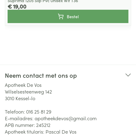
Suprima 1205 Slip Pvc Unisex Wit T36
€ 19,00
Bestel
Neem contact met ons op
Apotheek De Vos
Wilselsesteenweg 142
3010
Kessel-lo
Telefoon:
016 25 81 29
E-mailadres:
apotheekdevos@
gmail.com
APB nummer:
245212
Apotheek titularis:
Pascal De Vos