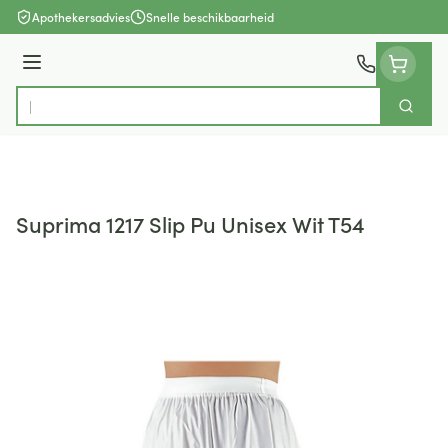
Ga naar de inhoud
Apothekersadvies
Snelle beschikbaarheid
Menu
Zoek
Product, merk, categorie...
Suprima 1217 Slip Pu Unisex Wit T54