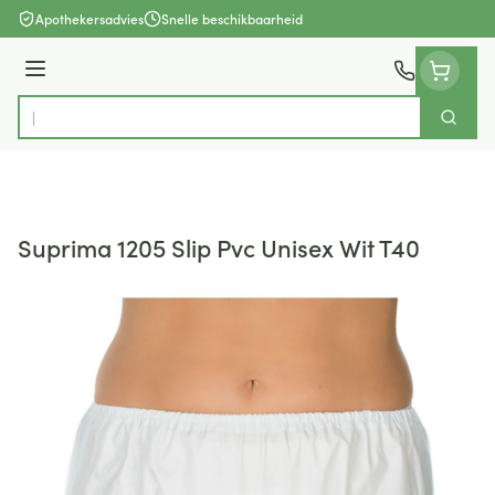
Ga naar de inhoud
Apothekersadvies
Snelle beschikbaarheid
Menu
Zoek
Product, merk, categorie...
Suprima 1205 Slip Pvc Unisex Wit T40