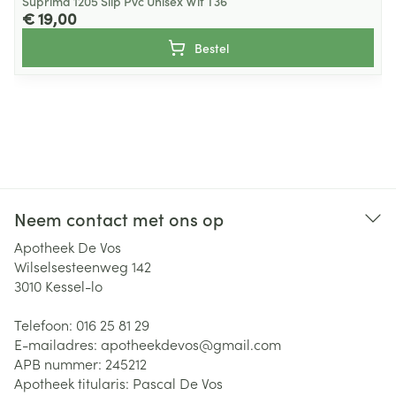
Suprima 1205 Slip Pvc Unisex Wit T36
€ 19,00
Bestel
Neem contact met ons op
Apotheek De Vos
Wilselsesteenweg 142
3010
Kessel-lo
Telefoon:
016 25 81 29
E-mailadres:
apotheekdevos@
gmail.com
APB nummer:
245212
Apotheek titularis:
Pascal De Vos