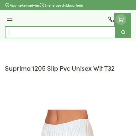
Ga naar de inhoud
Apothekersadvies
Snelle beschikbaarheid
Menu
Zoek
Product, merk, categorie...
Suprima 1205 Slip Pvc Unisex Wit T32