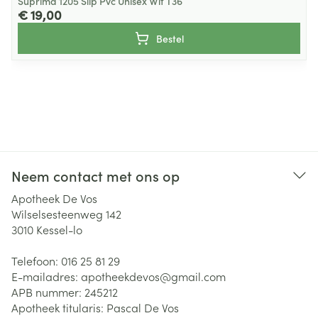
Suprima 1205 Slip Pvc Unisex Wit T36
€ 19,00
Bestel
Neem contact met ons op
Apotheek De Vos
Wilselsesteenweg 142
3010
Kessel-lo
Telefoon:
016 25 81 29
E-mailadres:
apotheekdevos@
gmail.com
APB nummer:
245212
Apotheek titularis:
Pascal De Vos