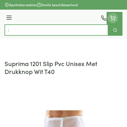
Ga naar de inhoud
Apothekersadvies
Snelle beschikbaarheid
Menu
Zoek
Product, merk, categorie...
Suprima 1201 Slip Pvc Unisex Met
Drukknop Wit T40