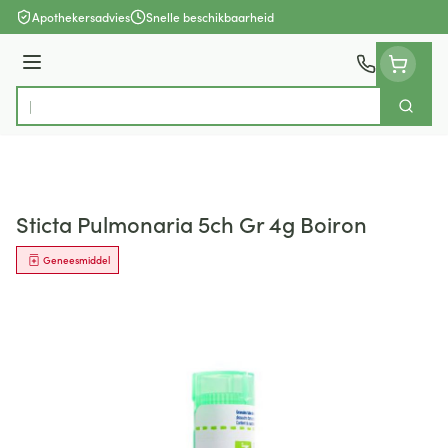
Ga naar de inhoud
Apothekersadvies
Snelle beschikbaarheid
Menu
Zoek
Product, merk, categorie...
Sticta Pulmonaria 5ch Gr 4g Boiron
Geneesmiddel