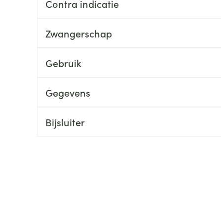
Contra indicatie
ging
Supplementen
Insectenwe
Mondmaskers
middelen
Zwangerschap
ssen
 -
Gebruik
id
d
Gegevens
Bijsluiter
Zelfbruiner
Scheren