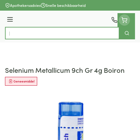
Ga naar de inhoud
Apothekersadvies
Snelle beschikbaarheid
Menu
Zoek
Product, merk, categorie...
Selenium Metallicum 9ch Gr 4g Boiron
Geneesmiddel