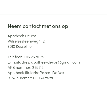
Zuurstof
Eelt
Eksteroog - lik
Ademhalingsste
Toon meer
Neem contact met ons op
Spieren en gew
Apotheek De Vos
Wilselsesteenweg 142
Specifiek voor
3010
Kessel-lo
Naalden en spu
Lichaamsverzo
Telefoon:
016 25 81 29
Infecties
Spuiten
Deodorant
E-mailadres:
apotheekdevos@
gmail.com
Oplossing voor 
APB nummer:
245212
Gezichtsverzor
Apotheek titularis:
Pascal De Vos
Naalden
Luizen
BTW nummer:
BE0542878019
Naalden voor i
pennaalden
Diagnostica
Toon meer