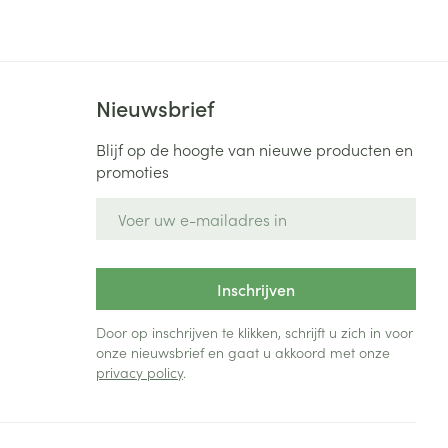
Bed
ng zon
Doorliggen - decubitis
Toon meer
ie
Urinewegen
Nieuwsbrief
id, spanning
Stoppen met roken
Blijf op de hoogte van nieuwe producten en
promoties
 en intieme
Gezichtsreiniging -
ontschminken
n Orthopedie
Instrumenten
E-mail adres
sche
n anticonceptie
Reinigingsmelk, - crème, -
Anti tumor middelen
olie en gel
jn
Inschrijven
Tonic - lotion
zorging
Anesthesie
Micellair water
Door op inschrijven te klikken, schrijft u zich in voor
onze nieuwsbrief en gaat u akkoord met onze
Specifiek voor de ogen
privacy policy
.
t
ie
Diverse geneesmiddelen
Toon meer