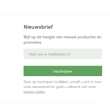
Bed
ng zon
Doorliggen - decubitis
Toon meer
ie
Urinewegen
Nieuwsbrief
id, spanning
Stoppen met roken
Blijf op de hoogte van nieuwe producten en
promoties
 en intieme
Gezichtsreiniging -
ontschminken
n Orthopedie
Instrumenten
E-mail adres
sche
n anticonceptie
Reinigingsmelk, - crème, -
Anti tumor middelen
olie en gel
jn
Inschrijven
Tonic - lotion
zorging
Anesthesie
Micellair water
Door op inschrijven te klikken, schrijft u zich in voor
onze nieuwsbrief en gaat u akkoord met onze
Specifiek voor de ogen
privacy policy
.
t
ie
Diverse geneesmiddelen
Toon meer