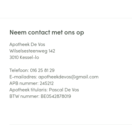
Zuurstof
Eelt
Eksteroog - lik
Ademhalingsste
Toon meer
Neem contact met ons op
Spieren en gew
Apotheek De Vos
Wilselsesteenweg 142
Specifiek voor
3010
Kessel-lo
Naalden en spu
Lichaamsverzo
Telefoon:
016 25 81 29
Infecties
Spuiten
Deodorant
E-mailadres:
apotheekdevos@
gmail.com
Oplossing voor 
APB nummer:
245212
Gezichtsverzor
Apotheek titularis:
Pascal De Vos
Naalden
Luizen
BTW nummer:
BE0542878019
Naalden voor i
pennaalden
Diagnostica
Toon meer