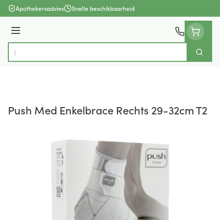
Ga naar de inhoud
Apothekersadvies
Snelle beschikbaarheid
Menu
Zoek
Product, merk, categorie...
Push Med Enkelbrace Rechts 29-32cm T2