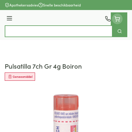
Ga naar de inhoud
Apothekersadvies
Snelle beschikbaarheid
Menu
Zoek
Product, merk, categorie...
Pulsatilla 7ch Gr 4g Boiron
Geneesmiddel