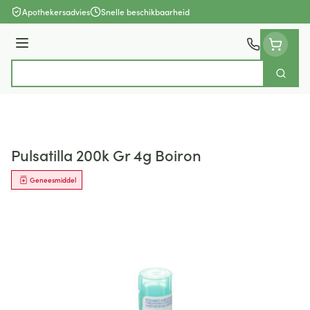
Ga naar de inhoud
Apothekersadvies
Snelle beschikbaarheid
Menu
Zoek
Product, merk, categorie...
Pulsatilla 200k Gr 4g Boiron
Geneesmiddel